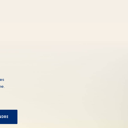
res
ne.
NDRE