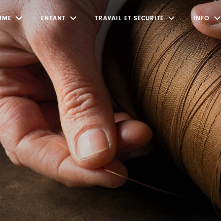
MME
ENFANT
TRAVAIL ET SÉCURITÉ
INFO
Submenu
Submenu
Submenu
Submenu