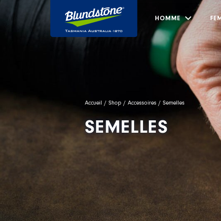
Skip to main content
HOMME
FE
Submenu
Accueil
/
Shop
/
Accessoires
/ Semelles
SEMELLES