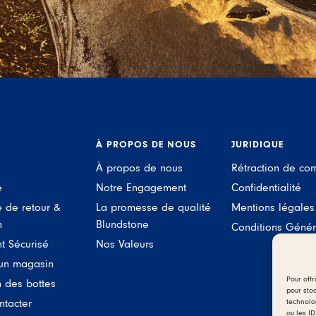
À PROPOS DE NOUS
JURIDIQUE
À propos de nous
Rétraction de c
e
Notre Engagement
Confidentialité
e de retour &
La promesse de qualité
Mentions légales
n
Blundstone
Conditions Génér
t Sécurisé
Nos Valeurs
 un magasin
Pour offr
n des bottes
pour sto
technolo
ntacter
ou les ID