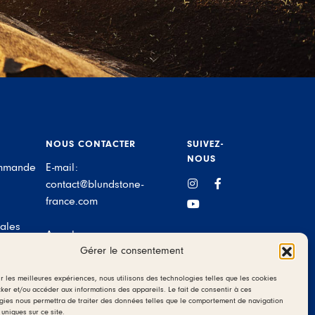
NOUS CONTACTER
SUIVEZ-
NOUS
ommande
E-mail:
Instagram
Facebook
contact@blundstone-
france.com
YouTube
ales
Appelez-nous au:
Gérer le consentement
+33(0)1 83 62 32 44
ir les meilleures expériences, nous utilisons des technologies telles que les cookies
cker et/ou accéder aux informations des appareils. Le fait de consentir à ces
gies nous permettra de traiter des données telles que le comportement de navigation
 uniques sur ce site.