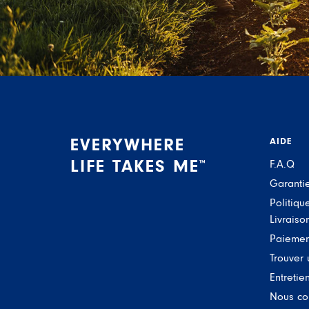
EVERYWHERE
AIDE
LIFE TAKES ME
F.A.Q
™
Garanti
Politiqu
Livraiso
Paiemen
Trouver
Entretie
Nous co