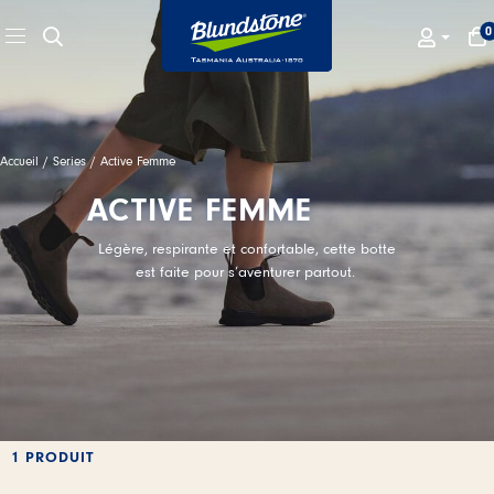
Skip to main content
0
RECHERCHE
MO
Menu
MON COM
Accueil
/ Series / Active Femme
ACTIVE FEMME
Légère, respirante et confortable, cette botte
est faite pour s’aventurer partout.
1 PRODUIT