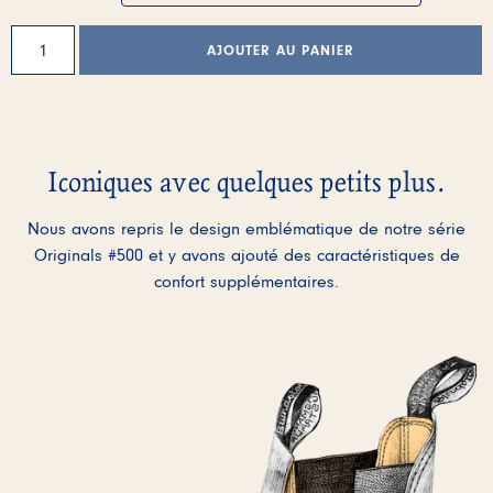
quantité
AJOUTER AU PANIER
de
Alternative:
Classic
Chelsea
Boots
Femme
Iconiques avec quelques petits plus.
-
Saddle
Nous avons repris le design emblématique de notre série
Brown
Originals #500 et y avons ajouté des caractéristiques de
Gum
confort supplémentaires.
-
1320
L’activation de ces éléments ent