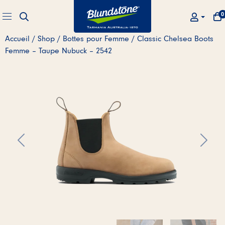
Skip to main content
0
RECHERCHE
MO
Menu
MON COM
Accueil
/
Shop
/
Bottes pour Femme
/ Classic Chelsea Boots
Femme – Taupe Nubuck – 2542
Précédent
Suivan