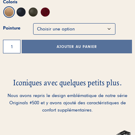
Coloris
Pointure
quantité
AJOUTER AU PANIER
de
Alternative:
Classic
Chelsea
Boots
Femme
Iconiques avec quelques petits plus.
-
Taupe
Nous avons repris le design emblématique de notre série
Nubuck
Originals #500 et y avons ajouté des caractéristiques de
-
confort supplémentaires.
2542
L’activation de ces éléments ent