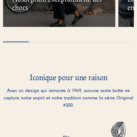
chocs
em
Iconique pour une raison
Avec un design qui remonte à 1969, aucune autre botte ne
capture notre esprit et notre tradition comme la série Original
#500.
L’activation de ces éléments ent