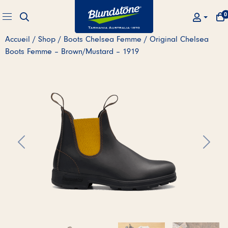
Skip to main content
0
RECHERCHE
MO
Menu
MON COM
Accueil
/
Shop
/
Boots Chelsea Femme
/ Original Chelsea
Boots Femme – Brown/Mustard – 1919
Précédent
Suivan