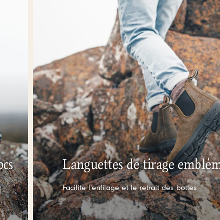
ocs
Languettes de tirage emblém
z
Facilite l'enfilage et le retrait des bottes