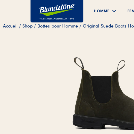
Skip to main content
HOMME
FE
Submenu
Accueil
/
Shop
/
Bottes pour Homme
/ Original Suede Boots H