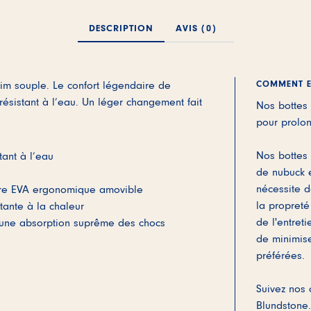
DESCRIPTION
AVIS (0)
COMMENT E
m souple. Le confort légendaire de
résistant à l’eau. Un léger changement fait
Nos bottes 
pour prolon
Nos bottes 
tant à l’eau
de nubuck 
nécessite d
aire EVA ergonomique amovible
la propreté
tante à la chaleur
de l'entret
une absorption suprême des chocs
de minimis
préférées.
Suivez nos 
Blundstone