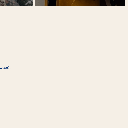
 waxé.
raîne la mise à jour du contenu de la page.