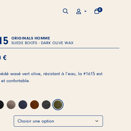
0
ARTICLES DANS L
RECHERCHE
MON PANIER
MON COMPTE
15
ORIGINALS HOMME
SUEDE BOOTS - DARK OLIVE WAX
0
€
uédé waxé vert olive, résistant à l’eau, la #1615 est
 et confortable.