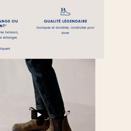
ANGE OU
QUALITÉ LÉGENDAIRE
NT*
Iconiques et durables, construites pour
ès livraison,
durer
es échanges
liquent