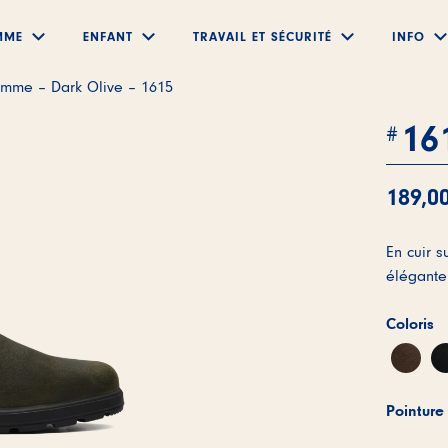
MME
ENFANT
TRAVAIL ET SÉCURITÉ
INFO
Submenu
Submenu
Submenu
Submenu
omme – Dark Olive – 1615
16
189,0
En cuir s
élégante
Coloris
Pointure